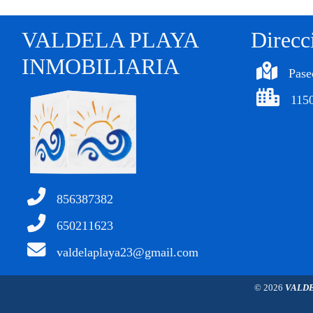
VALDELA PLAYA
Direcc
INMOBILIARIA
Pase
1150
856387382
650211623
valdelaplaya23@gmail.com
© 2026
VALDE