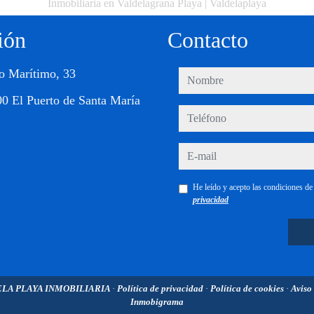
Inmobiliaria en Valdelagrana Playa | Valdelaplaya
ión
Contacto
o Marítimo, 33
nombre
0 El Puerto de Santa María
teléfono
e-mail
He leído y acepto las condiciones d
privacidad
LA PLAYA INMOBILIARIA
·
Política de privacidad
·
Política de cookies
·
Aviso
Inmobigrama