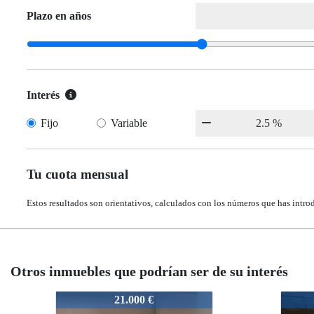
Plazo en años
Interés
Fijo
Variable
Tu cuota mensual
Estos resultados son orientativos, calculados con los números que has intro
Otros inmuebles que podrían ser de su interés
-UV-V-24
542-1-P-UV-V-24
542-1-P-UV-V-24
21.000 €
12.750 €
12.750 €