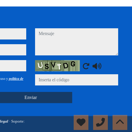
mensaje
Captcha
e uso y
política de
Enviar
 legal
· Soporte: