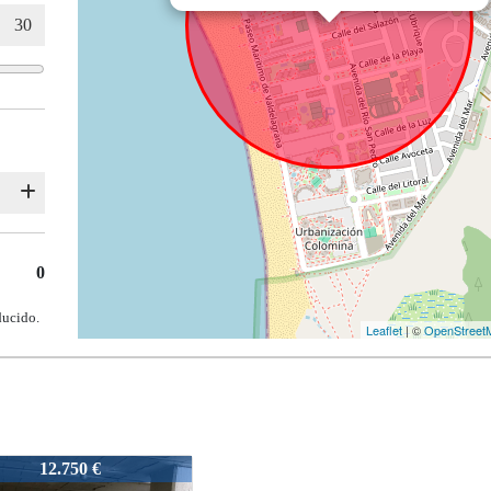
0
ducido.
Leaflet
| ©
OpenStreet
542-1-P-UV-V-24
21.000 €