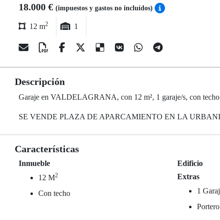
18.000 €
(impuestos y gastos no incluídos)
2
12 m
1
Descripción
Garaje en VALDELAGRANA, con 12 m², 1 garaje/s, con techo,
SE VENDE PLAZA DE APARCAMIENTO EN LA URBANIZ
Características
Inmueble
Edificio
2
Extras
12 M
1 Garaj
Con techo
Portero