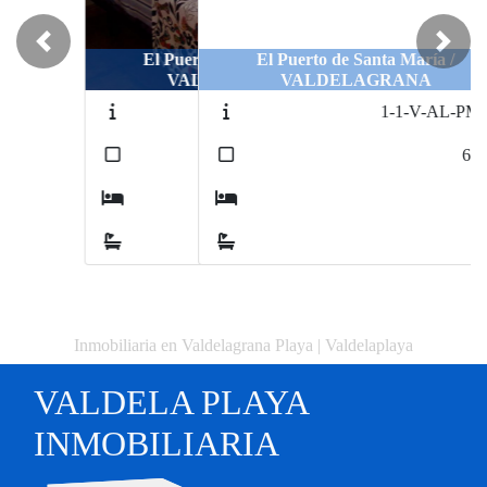
Previous
Next
El Puerto de Santa María /
VALDELAGRANA
1-1-V-AL-PM-25
2
60
m
1
1
Inmobiliaria en Valdelagrana Playa | Valdelaplaya
VALDELA PLAYA
INMOBILIARIA