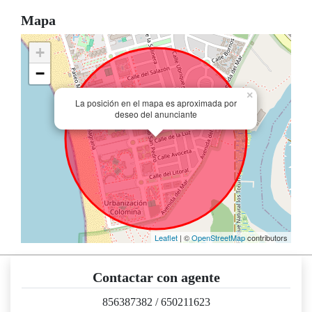
Mapa
+
−
×
La posición en el mapa es aproximada por
deseo del anunciante
Leaflet
| ©
OpenStreetMap
contributors
Contactar con agente
856387382
/
650211623