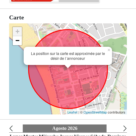
Carte
+
−
×
La position sur la carte est approximée par le
désir de l´annonceur
Leaflet
| ©
OpenStreetMap
contributors
Agosto 2026