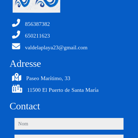
856387382
650211623
valdelaplaya23@gmail.com
Adresse
Paseo Marítimo, 33
11500 El Puerto de Santa María
Contact
nom