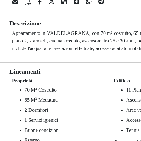
Descrizione
Appartamento in VALDELAGRANA, con 70 m² costruito, 65 m² metr
piano 2, 2 armadi, cucina arredato, ascensore, tra 25 e 30 anni, p
include l'acqua, alte prestazioni effettuate, accesso adattato mobil
Lineamenti
Proprietà
Edificio
2
70 M
Costruito
11 Pian
2
65 M
Metratura
Ascens
2 Dormitori
Aree v
1 Servizi igienici
Accesso
Buone condizioni
Tennis
Esterno