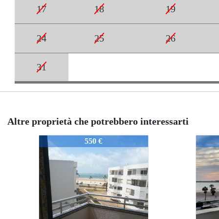
17
18
19
24
25
26
31
Altre proprietà che potrebbero interessarti
550-2-PP-AL-YV-24
550-
600 €