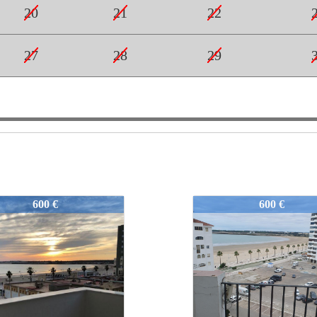
20
21
22
27
28
29
2-PP-AL-YV-24
550-2-PP-AL-YV-24
600 €
700 €