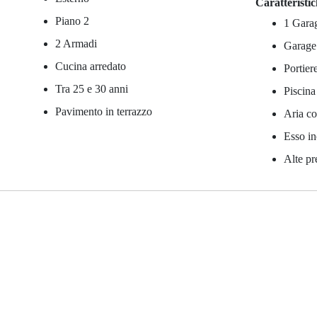
Caratteristi
Piano 2
1 Gara
2 Armadi
Garage
Cucina arredato
Portier
Tra 25 e 30 anni
Piscin
Pavimento in terrazzo
Aria co
Esso in
Alte pr