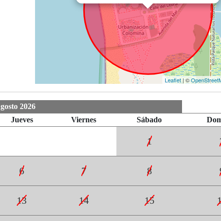
Leaflet
| ©
OpenStreet
gosto 2026
Jueves
Viernes
Sábado
Dom
1
6
7
8
13
14
15