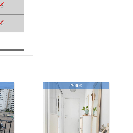
23
30
550-2-PP-AL-YV-24
600 €