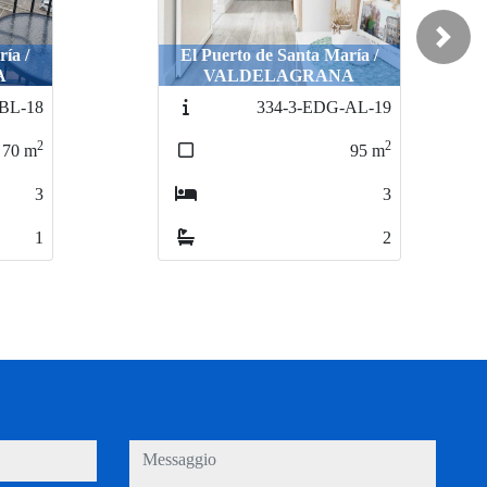
Next
ía /
El Puerto de Santa María /
A
VALDELAGRANA
AL-19
305-2-AL-BL-19
2
2
95
m
65
m
3
2
2
1
messaggio