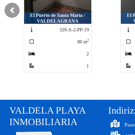
Previous
El Puerto de Santa María /
El 
VALDELAGRANA
277-2-VAL-A-18
2
70
m
2
1
VALDELA PLAYA
Indiri
INMOBILIARIA
Pase