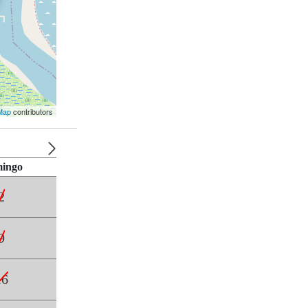
Map
contributors
ingo
2
9
16