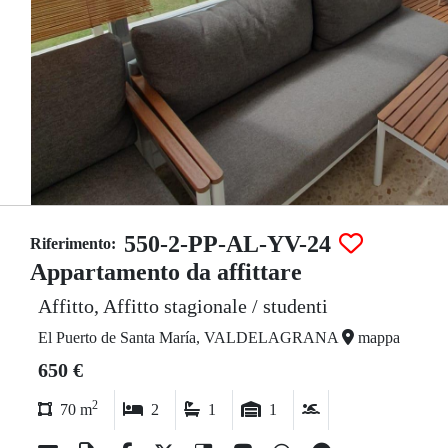
550-2-PP-AL-YV-24
Riferimento:
Appartamento da affittare
Affitto, Affitto stagionale / studenti
El Puerto de Santa María, VALDELAGRANA
mappa
650 €
2
70 m
2
1
1