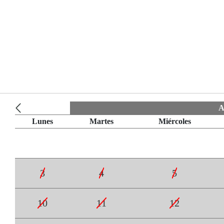
A
Lunes
Martes
Miércoles
3
4
5
10
11
12