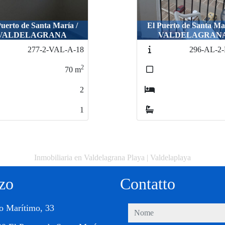
Puerto de Santa María /
El Puerto de Santa Mar
VALDELAGRANA
VALDELAGRAN
296-AL-2-BL-18
334-3-EDG-
2
70
m
3
1
Inmobiliaria en Valdelagrana Playa | Valdelaplaya
zzo
Contatto
o Marítimo, 33
nome