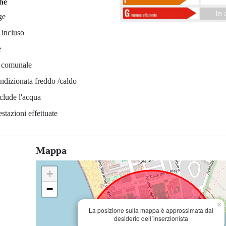
che
In 
ge
 incluso
e
a comunale
ndizionata freddo /caldo
clude l'acqua
estazioni effettuate
Mappa
+
−
×
La posizione sulla mappa è approssimata dal
desiderio dell´inserzionista