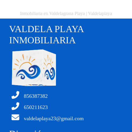
Inmobiliaria en Valdelagrana Playa | Valdelaplaya
VALDELA PLAYA
INMOBILIARIA
856387382
650211623
valdelaplaya23@gmail.com