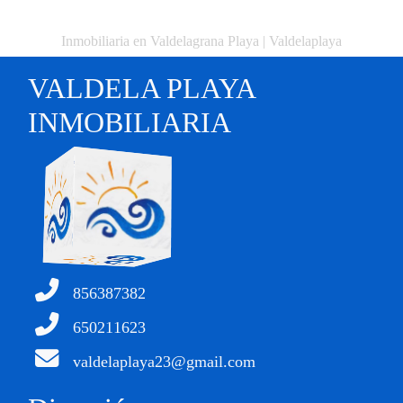
Inmobiliaria en Valdelagrana Playa | Valdelaplaya
VALDELA PLAYA
INMOBILIARIA
856387382
650211623
valdelaplaya23@gmail.com