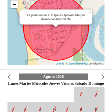
−
×
La posición en el mapa es aproximada por
deseo del anunciante
Leaflet
| ©
OpenStreetMap
contributors
Agosto 2026
Lunes
Martes
Miércoles
Jueves
Viernes
Sábado
Domingo
1
2
3
4
5
6
7
8
9