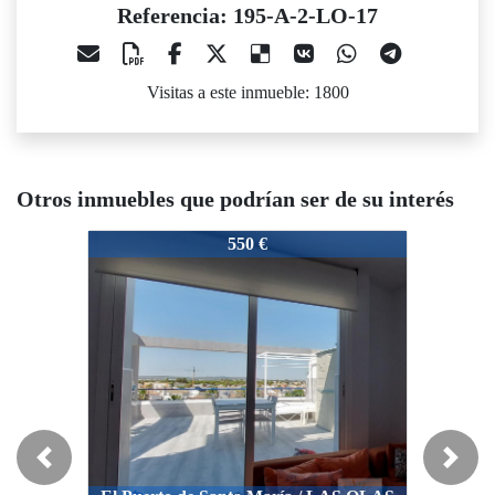
Referencia: 195-A-2-LO-17
Visitas a este inmueble: 1800
Otros inmuebles que podrían ser de su interés
95-A-2-LO-17
195-A-2-LO-17
195-A-2
550 €
750 €
Previous
Next